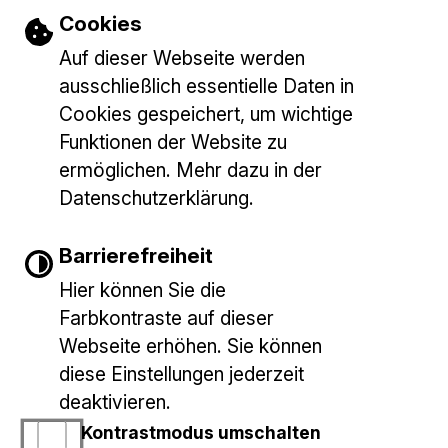
Einstellungen zu Cookies und Barrieref
Cookies
Auf dieser Webseite werden
Dienstleistungen
ausschließlich essentielle Daten in
Cookies gespeichert, um wichtige
Funktionen der Website zu
ermöglichen. Mehr dazu in der
Datenschutzerklärung.
Barrierefreiheit
Gemeinde Baltmannsweiler
E-Mail schreiben
Marktplatz 1
Hier können Sie die
73666 Baltmannsweiler
Farbkontraste auf dieser
Bankverbindungen
Tel.: 07153/9427-0
Webseite erhöhen. Sie können
diese Einstellungen jederzeit
deaktivieren.
INHALT
IMPRESSUM
DATENSCHUTZERKLÄRUNG
Kontrastmodus umschalten