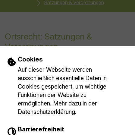
Satzungen & Verordnungen
Ortsrecht: Satzungen &
Verordnungen
Einstellungen zu Cookies und Barrieref
Cookies
Alle Satzungen und Verordnungen der Gemeinde
Auf dieser Webseite werden
Baltmannsweiler finden Sie in unserem
ausschließlich essentielle Daten in
🔗 Ratsinformationssystem hier…
Cookies gespeichert, um wichtige
Funktionen der Website zu
ermöglichen. Mehr dazu in der
Datenschutzerklärung.
Barrierefreiheit
Gemeinde Baltmannsweiler
E-Mail schreiben