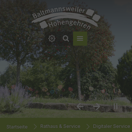
Zum Hauptinhalt springen
Zum Footer springen
Previous
Next
You are here:
Rathaus & Service
Digitaler Service
Startseite