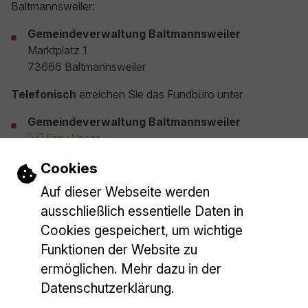
Baltmannsweiler:
Gemeindeverwaltung Baltmannsweiler
Marktplatz 1
73666 Baltmannsweiler
Telefonisch
erreichen Sie das Fundbüro unter
Gemeindeverwaltung Baltmannsweiler
Frau Veser
Fon: 07153 9427-0
Einstellungen zu Cookies und Barrieref
Cookies
Gemeindeverwaltung Baltmannsweiler
Auf dieser Webseite werden
Stellv. Frau Wimmer
Fon: 07153 9427-0
ausschließlich essentielle Daten in
Cookies gespeichert, um wichtige
Funktionen der Website zu
19 Ergebnisse gefunden
ermöglichen. Mehr dazu in der
Datenschutzerklärung.