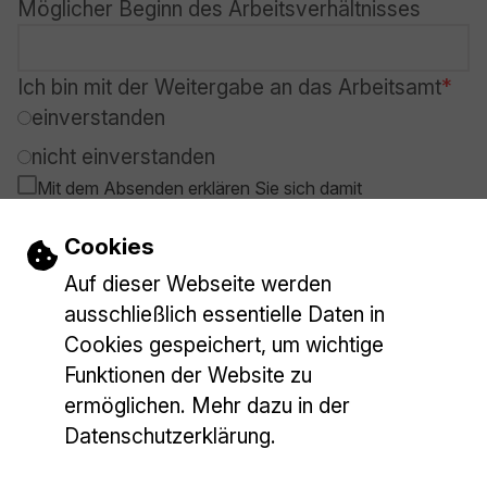
Möglicher Beginn des Arbeitsverhältnisses
Ich bin mit der Weitergabe an das Arbeitsamt
einverstanden
nicht einverstanden
Mit dem Absenden erklären Sie sich damit
einverstanden, dass Ihre Daten zur Bearbeitung Ihres
Anliegens verwendet werden (Weitere Informationen
Einstellungen zu Cookies und Barrieref
Cookies
finden Sie in der
Datenschutzerklärung
).
Auf dieser Webseite werden
ausschließlich essentielle Daten in
Absenden
Cookies gespeichert, um wichtige
Funktionen der Website zu
ermöglichen. Mehr dazu in der
Datenschutzerklärung.