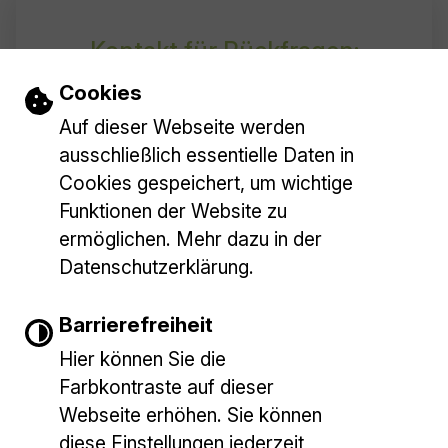
Kontakt für Rückfragen:
Gemeinde Baltmannsweiler
Einstellungen zu Cookies und Barrieref
Cookies
Auf dieser Webseite werden
Bürgermeister Simon Schmid
Friederike Müller, Leitung Hauptamt
ausschließlich essentielle Daten in
Cookies gespeichert, um wichtige
Funktionen der Website zu
ermöglichen. Mehr dazu in der
Datenschutzerklärung.
Barrierefreiheit
Gemeinde Baltmannsweiler
E-Mail schreiben
Marktplatz 1
Hier können Sie die
73666 Baltmannsweiler
Farbkontraste auf dieser
Bankverbindungen
Tel.: 07153/9427-0
Webseite erhöhen. Sie können
diese Einstellungen jederzeit