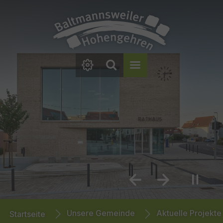
Zum Hauptinhalt springen
Zum Footer springen
Previous
Next
You are here:
Unsere Gemeinde
Aktuelle Projekte
Startseite