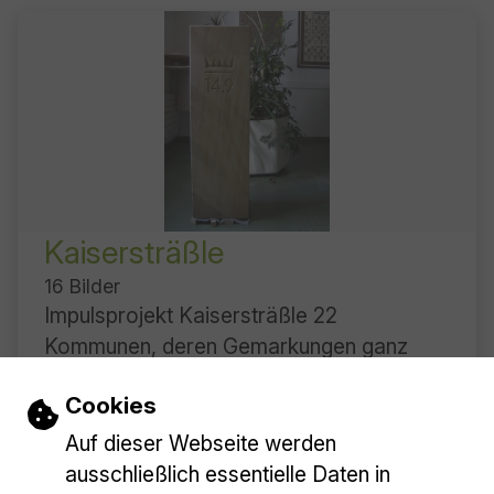
Kaisersträßle
16 Bilder
Impulsprojekt Kaisersträßle 22
Kommunen, deren Gemarkungen ganz
oder mit Teilen auf dem Schurwald liegen,
Einstellungen zu Cookies und Barrieref
Cookies
haben sich zu einer Projektgemeinschaft
zusammengetan, um die historische
Auf dieser Webseite werden
Verbindung wieder in Erinnerung zu rufen
ausschließlich essentielle Daten in