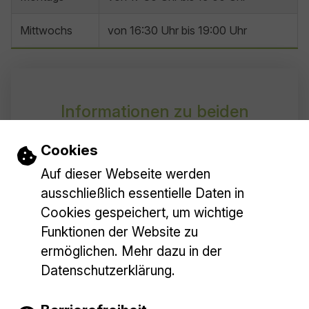
Mittwochs
von 16:30 Uhr bis 19:00 Uhr
Informationen zu beiden
Büchereien
Einstellungen zu Cookies und Barrieref
Cookies
Die Benutzungsordnung für unsere Büchereien
Baltmannsweiler & Hohengehren finden Sie
Auf dieser Webseite werden
hier...►
ausschließlich essentielle Daten in
Cookies gespeichert, um wichtige
Funktionen der Website zu
ermöglichen. Mehr dazu in der
Datenschutzerklärung.