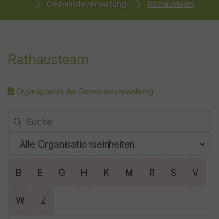
Gemeindeverwaltung
Rathausteam
Rathausteam
Organigramm der Gemeindeverwaltung
23 Ergebnisse gefunden
B
E
G
H
K
M
R
S
V
W
Z