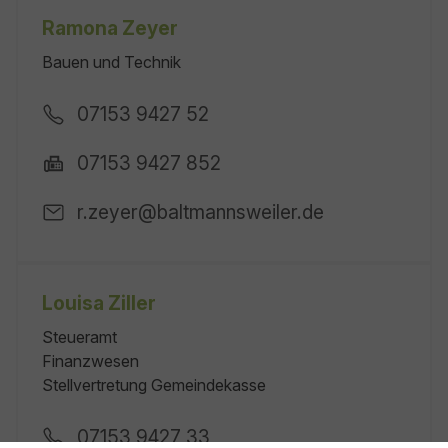
Ramona Zeyer
Bauen und Technik
07153 9427 52
07153 9427 852
r.zeyer@baltmannsweiler.de
Louisa Ziller
Steueramt
Finanzwesen
Stellvertretung Gemeindekasse
07153 9427 33