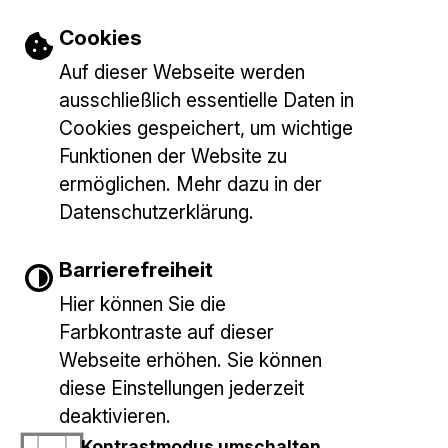
Einstellungen zu Cookies und Barrieref
Cookies
07153 9427 833
Auf dieser Webseite werden
l.ziller@baltmannsweiler.de
ausschließlich essentielle Daten in
Cookies gespeichert, um wichtige
Funktionen der Website zu
ermöglichen. Mehr dazu in der
Datenschutzerklärung.
Barrierefreiheit
Gemeinde Baltmannsweiler
E-Mail schreiben
Marktplatz 1
Hier können Sie die
73666 Baltmannsweiler
Farbkontraste auf dieser
Bankverbindungen
Tel.: 07153/9427-0
Webseite erhöhen. Sie können
diese Einstellungen jederzeit
deaktivieren.
INHALT
IMPRESSUM
DATENSCHUTZERKLÄRUNG
Kontrastmodus umschalten