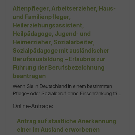
angehören, haben sich bei der zuständigen
Altenpfleger, Arbeitserzieher, Haus-
Aufsichtsbehörde zu registrieren, wenn sie nicht
und Familienpfleger,
bereits nach anderen Vorschriften einer
Heilerziehungsassistent,
Anmeldung, Eintragung, Erlaubnis oder Zulassung
Heilpädagoge, Jugend- und
bedürfen.
Heimerzieher, Sozialarbeiter,
Sozialpädagoge mit ausländischer
Berufsausbildung – Erlaubnis zur
Führung der Berufsbezeichnung
beantragen
Wenn Sie in Deutschland in einem bestimmten
Pflege- oder Sozialberuf ohne Einschränkung tätig
sein wollen, brauchen Sie eine staatliche Erlaubnis.
Online-Anträge:
Die Erlaubnis berechtigt Sie, die entsprechende
Berufsbezeichnung zu führen und den Beruf
Antrag auf staatliche Anerkennung
auszuüben. Die Erlaubnis benötigen Sie für
einer im Ausland erworbenen
folgende Berufe: