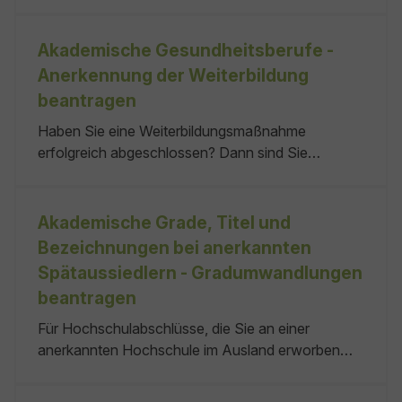
erscheinen Informationen wie Ihr Name, ein
Doktorgrad und Ihre Anschrift. Sie können der
Veröffentlichung Ihrer Daten widersprechen. Ihren
Akademische Gesundheitsberufe -
Widerspruch brauchen Sie nicht begründen.
Anerkennung der Weiterbildung
Eintrag in einem Adressbuch keine
beantragen
Haben Sie eine Weiterbildungsmaßnahme
erfolgreich abgeschlossen? Dann sind Sie
üblicherweise zum Führen einer
Weiterbildungsbezeichnung berechtigt, zum
Beispiel einer Facharztbezeichnung. Bevor Sie
Akademische Grade, Titel und
eine solche Bezeichnung führen dürfen, müssen
Bezeichnungen bei anerkannten
Sie sie von der zuständigen Heilberufe-Kammer
Spätaussiedlern - Gradumwandlungen
anerkennen lassen.
beantragen
Für Hochschulabschlüsse, die Sie an einer
anerkannten Hochschule im Ausland erworben
haben, gilt: Dabei können Sie den akademischen
Grad in den folgenden Formen darstellen: Ist der