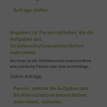
Landesstelle für Bautechnik: keine keine keine kein
Anfrage stellen
Landesbauordnung für Baden-Württemberg
(LBO):
Angaben zur Person mitteilen, die die
Aufgaben des
Strahlenschutzverantwortlichen
wahrnimmt
Bei Ihnen ist der Strahlenschutzverantwortliche
eine juristische Person oder eine rechtsfähige
Personengesellschaft und das
Online-Anträge:
vertretungsberechtigte Organ besteht, wie bei
Gemeinschaftspraxen, aus mehreren Mitgliedern
Person, welche die Aufgaben des
oder es sind, wie bei sonstigen
Strahlenschutzverantwortlichen
Personenvereinigungen, mehrere
vertretungsberechtigte Personen vorhanden.
wahrnimmt, mitteilen