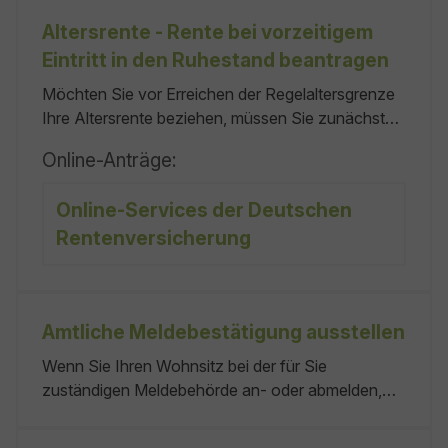
Altersrente - Rente bei vorzeitigem
Eintritt in den Ruhestand beantragen
Möchten Sie vor Erreichen der Regelaltersgrenze
Ihre Altersrente beziehen, müssen Sie zunächst
Ihre Rente beim zuständigen
Online-Anträge:
Rentenversicherungsträger beantragen. Beachten
Sie, dass Sie mit Abzügen bei der
Online-Services der Deutschen
Rentenauszahlung rechnen müssen.
Rentenversicherung
Voraussetzungen sind: Im Beratungsgespräch
können Sie klären,
Amtliche Meldebestätigung ausstellen
Wenn Sie Ihren Wohnsitz bei der für Sie
zuständigen Meldebehörde an- oder abmelden,
erhalten Sie als Nachweis eine amtliche
Meldebestätigung. Sie können die amtliche