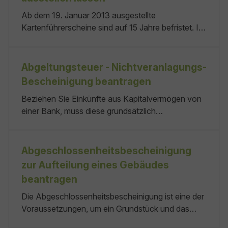
keine keine Weingesetz (WeinG 1994):
Ab dem 19. Januar 2013 ausgestellte
Kartenführerscheine sind auf 15 Jahre befristet. Ist
die Gültigkeit des Führerscheins abgelaufen, ist ein
neuer Führerschein zu beantragen, es sei denn,
Sie verzichten auf die Fahrerlaubnis. Ein
Abgeltungsteuer - Nichtveranlagungs-
Führerschein, der vor dem 19. Januar 2013
Bescheinigung beantragen
ausgestellt worden ist, ist - wenn Sie nicht auf die
Beziehen Sie Einkünfte aus Kapitalvermögen von
Fahrerlaubnis verzichten - bis zu dem Zeitpunkt in
einer Bank, muss diese grundsätzlich
ein aktuelles Führerscheinmodell umzutauschen,
Kapitalertragsteuer (sogenannte Abgeltungsteuer)
der sich aus den folgenden Tabellen ergibt:
einbehalten. Allerdings können Sie Ihrer Bank auch
einen Freistellungsauftrag erteilen. Dieser beträgt
Abgeschlossenheitsbescheinigung
maximal: das Finanzamt, in dessen Bezirk Sie
zur Aufteilung eines Gebäudes
wohnen keine kein
beantragen
Die Abgeschlossenheitsbescheinigung ist eine der
Voraussetzungen, um ein Grundstück und das
darauf stehende Gebäude in Wohnungseigentum