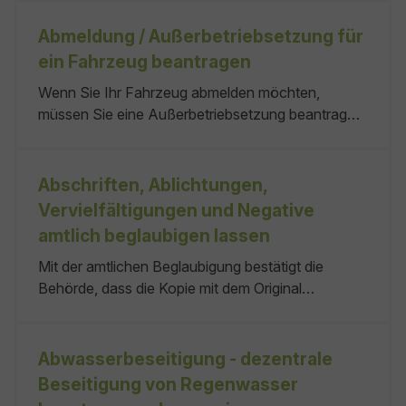
aufteilen zu können. Sie benötigen eine
Abgeschlossenheitsbescheinigung, wenn Sie
Abmeldung / Außerbetriebsetzung für
vorhaben, keine die untere Baurechtsbehörde
ein Fahrzeug beantragen
Untere Baurechtsbehörde ist keine
Wenn Sie Ihr Fahrzeug abmelden möchten,
müssen Sie eine Außerbetriebsetzung beantragen.
Dies gilt auch für Anhänger. Nachdem Sie das
Fahrzeug abgemeldet haben, dürfen Sie es im
Straßenverkehr nicht mehr bewegen und auch
Abschriften, Ablichtungen,
nicht auf öffentlichen Flächen abstellen. keine
Vervielfältigungen und Negative
Widerspruch
amtlich beglaubigen lassen
Mit der amtlichen Beglaubigung bestätigt die
Behörde, dass die Kopie mit dem Original
übereinstimmt. Kopien können sein: Die zuständige
Stelle beglaubigt die Kopie durch einen
Beglaubigungsvermerk. Dieser muss folgende
Abwasserbeseitigung - dezentrale
Angaben enthalten: keine Bei den zuständigen
Beseitigung von Regenwasser
Behörden erfragen keiner