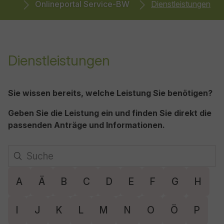
Onlineportal Service-BW
Dienstleistungen
Dienstleistungen
Sie wissen bereits, welche Leistung Sie benötigen?
Geben Sie die Leistung ein und finden Sie direkt die
passenden Anträge und Informationen.
A
Ä
B
C
D
E
F
G
H
I
J
K
L
M
N
O
Ö
P