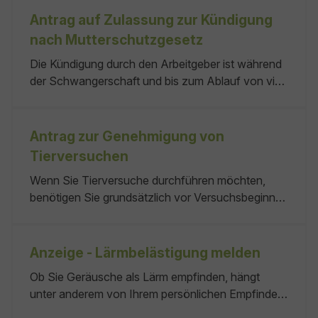
Das Bürgergeld wird nur auf Antrag gezahlt.
Antrag auf Zulassung zur Kündigung
Pauschalierter monatlicher Betrag (Regelbedarf):
nach Mutterschutzgesetz
Sofortzuschlag für Kinder:
Die Kündigung durch den Arbeitgeber ist während
der Schwangerschaft und bis zum Ablauf von vier
Monaten nach der Entbindung unzulässig. Dies gilt
auch bis zum Ablauf von vier Monaten nach einer
Fehlgeburt nach der zwölften
Antrag zur Genehmigung von
Schwangerschaftswoche. abhängig vom
Tierversuchen
Einzelfall. keine kein
Wenn Sie Tierversuche durchführen möchten,
benötigen Sie grundsätzlich vor Versuchsbeginn
eine Genehmigung der zuständigen Behörde.
Tierversuche sind Eingriffe oder Behandlungen
Das Regierungspräsidium in Ihrem
Anzeige - Lärmbelästigung melden
Regierungsbezirk
Ob Sie Geräusche als Lärm empfinden, hängt
unter anderem von Ihrem persönlichen Empfinden
und der Geräuschquelle oder -ursache ab.