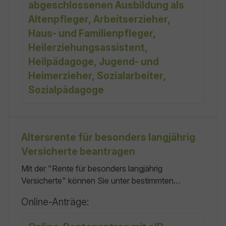
abgeschlossenen Ausbildung als
Altenpfleger, Arbeitserzieher,
Haus- und Familienpfleger,
Heilerziehungsassistent,
Heilpädagoge, Jugend- und
Heimerzieher, Sozialarbeiter,
Sozialpädagoge
Altersrente für besonders langjährig
Versicherte beantragen
Mit der "Rente für besonders langjährig
Versicherte" können Sie unter bestimmten
Voraussetzungen eine Rente vor Erreichen der
Online-Anträge:
Regelaltersgrenze erhalten. Hinweis: Die
Altersrente für besonders langjährig Versicherte