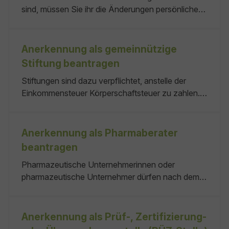
sind, müssen Sie ihr die Änderungen persönlicher
Daten sofort mitteilen. Das gilt besonders, wenn
Sie wichtige Mitteilungen von der Hochschule
erwarten wie beispielweise Immatrikulationsbogen,
Anerkennung als gemeinnützige
Prüfungsmitteilungen. Keine keine Keine
Stiftung beantragen
Stiftungen sind dazu verpflichtet, anstelle der
Einkommensteuer Körperschaftsteuer zu zahlen.
Keine Steuerzahlungspflichten entstehen in der
Regel bei gemeinnützigen Stiftungen.
Gemeinnützig bedeutet: Für die Stiftung muss eine
Anerkennung als Pharmaberater
Satzung vorliegen. keine Kopien keine
beantragen
Bürgerliches Gesetzbuch (BGB):
Pharmazeutische Unternehmerinnen oder
pharmazeutische Unternehmer dürfen nach dem
Arzneimittelrecht nur Personen mit
entsprechender Sachkenntnis beauftragen, um
hauptberuflich Angehörige von Heilberufen über
Anerkennung als Prüf-, Zertifizierung-
Arzneimittel fachlich zu informieren. Bei diesen