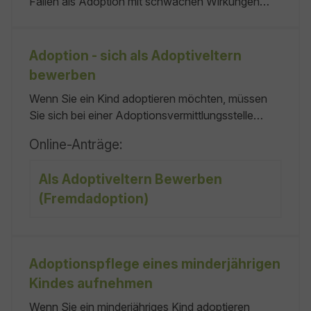
Fällen als Adoption mit schwachen Wirkungen
vorgesehen. Zum Beispiel werden die Kinder des
Angenommenen zwar Enkel des Annehmenden,
nicht aber Neffen oder Nichten von dessen
Adoption - sich als Adoptiveltern
Geschwistern. Dies kann beispielsweise
bewerben
anzunehmen sein, wenn keine keiner
Wenn Sie ein Kind adoptieren möchten, müssen
Sie sich bei einer Adoptionsvermittlungsstelle
bewerben. Das Adoptivkind sollte in einem stabilen
Online-Anträge:
sozialen Umfeld aufwachsen können. Die
Adoptionsvermittlungsstellen der Jugendämter und
Als Adoptiveltern Bewerben
in freier Trägerschaft Keine In der Regel:
(Fremdadoption)
Adoptionspflege eines minderjährigen
Kindes aufnehmen
Wenn Sie ein minderjähriges Kind adoptieren