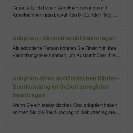
Die Nacht- und Schichtarbeit ist im
Grundsätzlich haben Arbeitnehmerinnen und
Arbeitszeitgesetz geregelt.
Arbeitnehmer ihren bewährten 8-Stunden-Tag.
Nach Feierabend besteht Anspruch auf eine
ununterbrochene Ruhezeit von 11 Stunden. Unter
bestimmten Voraussetzungen können Sie sich als
Adoption - Akteneinsicht beantragen
Arbeitgeberin oder Arbeitgeber für
Als adoptierte Person können Sie Einsicht in Ihre
Arbeitnehmende in Ihrem Unternehmen
Vermittlungsakte nehmen, um Auskunft über Ihre
abweichende Ruhezeiten von
Herkunft und Lebensgeschichte zu erhalten. Dies
arbeitszeitrechtlichen Vorschriften von der jeweils
gilt nur, wenn nicht Interessen anderer Betroffener,
örtlich zuständigen Aufsichtsbehörde Ihres
vor allem der leiblichen Eltern, entgegenstehen und
Adoption eines ausländischen Kindes -
Bundeslandes bewilligen lassen, und zwar:
überwiegen. Sie sind keine Personalausweis keine
Beurkundung im Geburtenregister
beantragen
Wenn Sie ein ausländisches Kind adoptiert haben,
können Sie die Beurkundung im Geburtenregister
in Deutschland beantragen, sofern das Kind durch
die Adoption die deutsche Staatsangehörigkeit