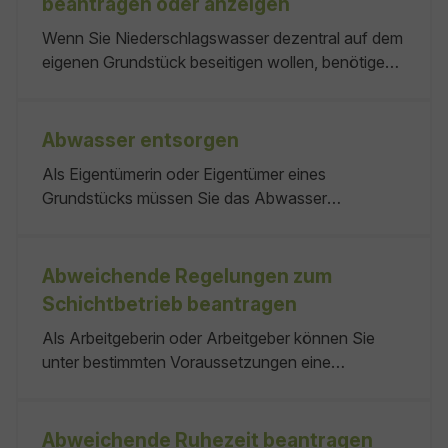
beantragen oder anzeigen
Wenn Sie Niederschlagswasser dezentral auf dem
eigenen Grundstück beseitigen wollen, benötigen
Sie dafür eine wasserrechtliche Erlaubnis. Nur in
bestimmten Fällen ist dies erlaubnisfrei möglich.
beseitigen. Eine Erlaubnis benötigen Sie
Abwasser entsorgen
Ausnahmen sind möglich. die untere
Als Eigentümerin oder Eigentümer eines
Wasserbehörde Keine kein
Grundstücks müssen Sie das Abwasser
ordnungsgemäß entsorgen. Das bedeutet, dass
Sie das Abwasser über einen
Grundstücksentwässerungskanal an die
Abweichende Regelungen zum
öffentliche Kanalisation anschließen müssen.
Schichtbetrieb beantragen
Ausnahme hiervon kann das anfallende
Als Arbeitgeberin oder Arbeitgeber können Sie
Regenwasser sein. Abwasser ist
unter bestimmten Voraussetzungen eine
Bewilligung für längere tägliche Arbeitszeiten für
Ihre Beschäftigten beantragen. Die Bewilligung ist
gesetzlich vorgesehen für: Stadt- oder Landkreis
Abweichende Ruhezeit beantragen