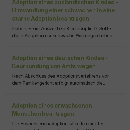
erlangt hat. Wichtig: Sie sollten jedoch im Vorfeld
Adoption eines ausländischen Kindes -
die Anerkennung einer solchen Adoption im Inland
Umwandlung einer schwachen in eine
klären.
starke Adoption beantragen
Haben Sie im Ausland ein Kind adoptiert? Sollte
diese Adoption nur schwache Wirkungen haben,
können Sie diese in Deutschland in eine Adoption
mit starken Wirkungen umwandeln lassen. Viele
Staaten kennen nur die Adoption mit schwacher
Adoption eines deutschen Kindes -
Wirkung. Das bedeutet, dass Das Gericht keine
Beurkundung von Amts wegen
Nach Abschluss des Adoptionsverfahrens vor
dem Familiengericht erfolgt automatisch die
Beurkundung im Geburtenregister. Wenn Sie neue
Geburtsurkunden beziehungsweise neue
beglaubigte Ausdrucke aus dem Geburtenregister
Adoption eines erwachsenen
benötigen, können Sie diese beantragen. keine
Menschen beantragen
keine keine keine keiner
Die Erwachsenenadoption ist in den meisten