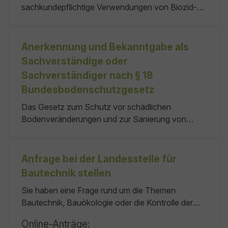
sachkundepflichtige Verwendungen von Biozid-
Produkten anbieten wollen, müssen Sie den
Lehrgang vorher bei der zuständigen Stelle
anerkennen lassen. verwendet werden. Das für
Anerkennung und Bekanntgabe als
den Sitz des Lehrgangsanbieters örtlich
Sachverständige oder
zuständige Regierungspräsidium. keine
Sachverständiger nach § 18
Bundesbodenschutzgesetz
Das Gesetz zum Schutz vor schädlichen
Bodenveränderungen und zur Sanierung von
Altlasten (BBodSchG) sieht an mehreren Stellen
vor, Sachverständige einzubeziehen. Um als
Sachverständige oder Sachverständiger in den
Anfrage bei der Landesstelle für
Bereichen Bodenschutz und Altlasten anerkannt
Bautechnik stellen
zu werden, müssen Sie folgende Eigenschaften
Sie haben eine Frage rund um die Themen
erfüllen:
Bautechnik, Bauökologie oder die Kontrolle der
Energieeinsparung? Stellen Sie hier der
Online-Anträge:
Landesstelle für Bautechnik online Ihre Frage. Die