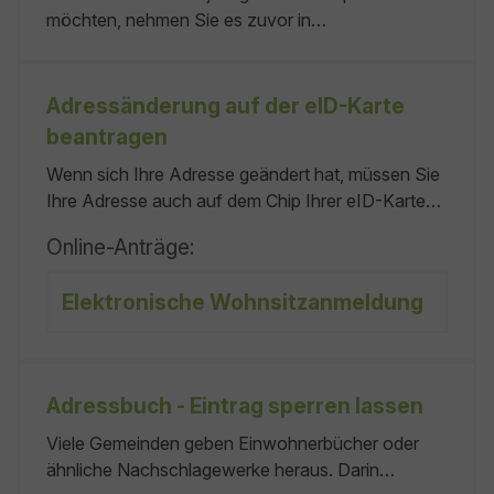
möchten, nehmen Sie es zuvor in
Adoptionspflege. Diese Vorbereitungszeit soll die
Prognose erleichtern, ob ein Eltern-Kind-Verhältnis
entstehen wird. Die Adoptionspflege ist gesetzlich
Adressänderung auf der eID-Karte
vorgeschrieben. Bei Beginn der Adoptionspflege
beantragen
muss gewährleistet sein:
Wenn sich Ihre Adresse geändert hat, müssen Sie
Ihre Adresse auch auf dem Chip Ihrer eID-Karte
ändern lassen. Falls Sie einen Hauptwohnsitz
Online-Anträge:
haben, müssen Sie für die Adressänderung auf
Ihrer eID-Karte, zu der für Sie zuständigen eID-
Elektronische Wohnsitzanmeldung
Karte-Behörde am Ort Ihres Hauptwohnsitzes
gehen. oder
Adressbuch - Eintrag sperren lassen
Viele Gemeinden geben Einwohnerbücher oder
ähnliche Nachschlagewerke heraus. Darin