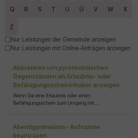
Q
R
S
T
U
Ü
V
W
X
Z
Nur Leistungen der Gemeinde anzeigen
Nur Leistungen mit Online-Anträgen anzeigen
Abbrennen von pyrotechnischen
Gegenständen als Erlaubnis- oder
Befähigungsscheininhaber anzeigen
Wenn Sie eine Erlaubnis oder einen
Befähigungsschein zum Umgang mit
pyrotechnischen Gegenständen besitzen und ein
Feuerwerk abbrennen möchten, dann müssen Sie
dies der zuständigen Behörde anzeigen. Die
Abendgymnasium - Aufnahme
Gemeinde-/Stadtverwaltung des Abbrennortes als
beantragen