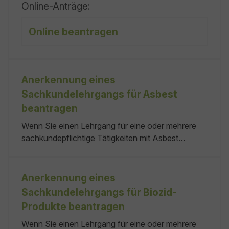
Online-Anträge:
lassen. Im Anerkennungsverfahren werden Ihre
individuellen Qualifi­kationen mit einer baden-
Online beantragen
württembergischen Lehramtsausbildung
verglichen. keine keine
Anerkennung eines
Sachkundelehrgangs für Asbest
beantragen
Wenn Sie einen Lehrgang für eine oder mehrere
sachkundepflichtige Tätigkeiten mit Asbest
anbieten wollen, müssen Sie den Lehrgang bei der
zuständigen Behörde anerkennen lassen. Hierbei
kann es sich auch um Gewerke-spezifische
Anerkennung eines
Lehrgänge handeln. keine EUR 100,00 bis EUR
Sachkundelehrgangs für Biozid-
500,00 keine
Produkte beantragen
Wenn Sie einen Lehrgang für eine oder mehrere