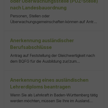
oder Überwachungsstelle (PÜZ-Stelle)
Sachverständigen handelt es sich um
nach Landesbauordnung
Pharmaberaterinnen und Pharmaberater.
Personen, Stellen oder
Überwachungsgemeinschaften können auf Antrag
als Prüf-, Überwachungs- oder
Zertifizierungsstelle (PÜZ-Stelle) für Bauprodukte
anerkannt werden. Die Anerkennung ist möglich
Anerkennung ausländischer
als: für dasselbe Produkt beziehungsweise
Berufsabschlüsse
denselben Produkt- oder Anforderungsbereich
Antrag auf Feststellung der Gleichwertigkeit nach
anerkannt werden.
dem BQFG für die Ausbildung zur/zum
Notarfachangestellten sowie die Fortbildungen
zur/zum Notarfachassistent/in und zur/zum
Notarfachwirt/in Voraussetzung für die
Anerkennung eines ausländischen
Bearbeitung Ihres Antrags ist zudem die Zahlung
Lehrerdiploms beantragen
der Verwaltungsgebühr. keine
Wenn Sie als Lehrkraft in Baden-Württemberg tätig
werden möchten, müssen Sie Ihre im Ausland
erworbenen Abschlüsse vorher anerkennen