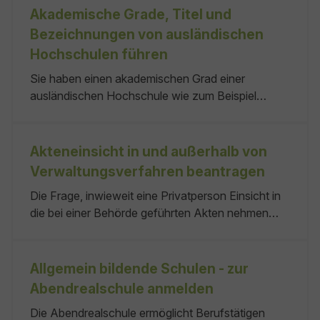
ausländische Abschluss dem deutschen
Akademische Grade, Titel und
gleichwertig , erfolgt diese Umwandlung. Keine
Bezeichnungen von ausländischen
Keine Keine Widerspruch
Hochschulen führen
Sie haben einen akademischen Grad einer
ausländischen Hochschule wie zum Beispiel
licencjat, inzener, kandidat-nauk, den Sie in
Deutschland führen möchten? Sie können auf die
Angabe der verleihenden Hochschule verzichten,
Akteneinsicht in und außerhalb von
wenn Sie den Grad erworben haben: Hinweis zum
Verwaltungsverfahren beantragen
Brexit: Keine Keine Keine
Die Frage, inwieweit eine Privatperson Einsicht in
die bei einer Behörde geführten Akten nehmen
kann, stellt sich vor allem dann, wenn die Person in
einem sie betreffenden Verwaltungsverfahren als
Antragstellerin oder Antragsteller oder sonst
Allgemein bildende Schulen - zur
Beteiligte oder Beteiligter klären will, welchen
Abendrealschule anmelden
Sachverhalt eine Behörde ihrer Entscheidung
Die Abendrealschule ermöglicht Berufstätigen
zugrunde gelegt hat oder welche rechtlichen