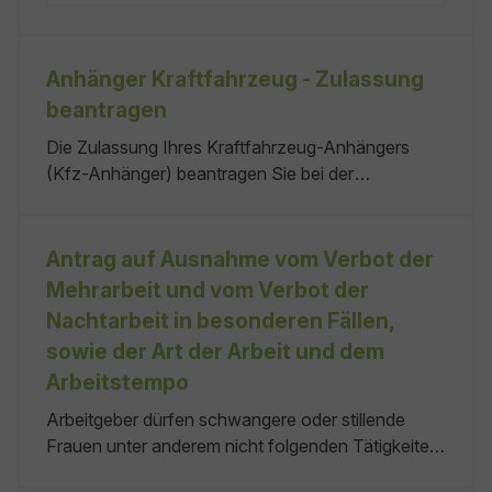
Anhänger Kraftfahrzeug - Zulassung
beantragen
Die Zulassung Ihres Kraftfahrzeug-Anhängers
(Kfz-Anhänger) beantragen Sie bei der
Zulassungsbehörde, in deren Bereich Sie Ihren
Wohnsitz oder Betriebssitz haben. Kfz-Anhänger
können auf Privatpersonen und juristische
Antrag auf Ausnahme vom Verbot der
Personen oder Gesellschaften als Fahrzeughalter
Mehrarbeit und vom Verbot der
zugelassen werden, also auch auf:
Nachtarbeit in besonderen Fällen,
sowie der Art der Arbeit und dem
Arbeitstempo
Arbeitgeber dürfen schwangere oder stillende
Frauen unter anderem nicht folgenden Tätigkeiten
und Arbeitsbedingungen aussetzen: Dafür können