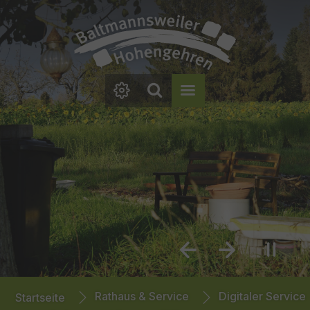
Zum Hauptinhalt springen
Zum Footer springen
Previous
Next
You are here:
Rathaus & Service
Digitaler Service
Startseite