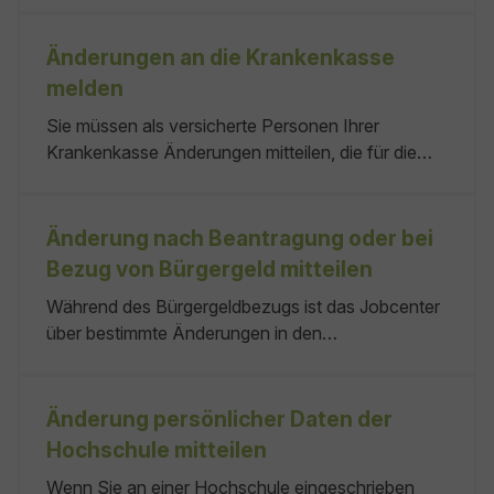
Änderungen an die Krankenkasse
melden
Sie müssen als versicherte Personen Ihrer
Krankenkasse Änderungen mitteilen, die für die
Feststellung der Versicherungs- und Beitragspflicht
erforderlich sind. In ihren Lebensverhältnissen hat
sich etwas geändert und das hat Einfluss auf das
Änderung nach Beantragung oder bei
Versicherungsverhältnis. Ihre Krankenkasse Keine
Bezug von Bürgergeld mitteilen
keine
Während des Bürgergeldbezugs ist das Jobcenter
über bestimmte Änderungen in den
persönlichen/finanziellen Verhältnissen zu
informieren. Wer Bürgergeld bezieht, muss das
Jobcenter unverzüglich über Veränderungen der
Änderung persönlicher Daten der
persönlichen und/oder finanziellen
Hochschule mitteilen
Lebensumstände informieren. Jobcenter keine
Wenn Sie an einer Hochschule eingeschrieben
kein