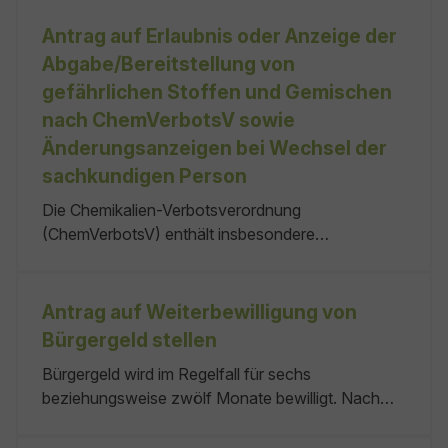
Sie eine Ausnahme durch die für den
Arbeitsschutz zuständige Behörde beantragen.
Antrag auf Erlaubnis oder Anzeige der
arbeitet. arbeitet. keine 08.04.2025
Abgabe/Bereitstellung von
Wirtschaftsministerium Baden-Württemberg
gefährlichen Stoffen und Gemischen
nach ChemVerbotsV sowie
Änderungsanzeigen bei Wechsel der
sachkundigen Person
Die Chemikalien-Verbotsverordnung
(ChemVerbotsV) enthält insbesondere
Anforderungen an das gewerbsmäßige
Inverkehrbringen, Abgeben oder Bereitstellen
bestimmter gefährlicher Stoffe und Gemische.
Antrag auf Weiterbewilligung von
Hierzu zählt die Notwendigkeit einer Erlaubnis oder
Bürgergeld stellen
Anzeige einer solchen Tätigkeit.
Bürgergeld wird im Regelfall für sechs
beziehungsweise zwölf Monate bewilligt. Nach
Ablauf des Bewilligungszeitraums muss ein Antrag
auf Weiterbewilligung gestellt werden. Wichtig: