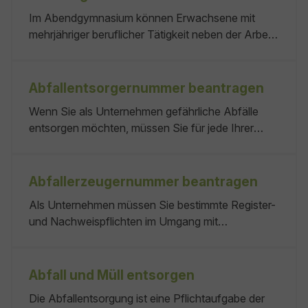
Ortspolizeibehörde. oder keiner
Im Abendgymnasium können Erwachsene mit
mehrjähriger beruflicher Tätigkeit neben der Arbeit
die allgemeine Hochschulreife erlangen. Der
Unterricht findet normalerweise abends oder in
Ausnahmefällen am Wochenende statt. Das
Abfallentsorgernummer beantragen
Abendgymnasium dauert Es gliedert sich in
Wenn Sie als Unternehmen gefährliche Abfälle
folgende Bildungsgänge: Keine
entsorgen möchten, müssen Sie für jede Ihrer
Bertriebsstätten eine Abfallentsorgernummer
beantragen. In Baden-Württemberg gibt es im
Regelfall keine eigene Abfallentsorgernummer. Die
Abfallerzeugernummer beantragen
Funktion der Abfallentsorgernummer wird auch
Als Unternehmen müssen Sie bestimmte Register-
durch die Abfallerzeugernummer erfüllt. Nutzen
und Nachweispflichten im Umgang mit
Sie hierzu die Leistung "Abfallerzeugernummer
gefährlichen Abfällen beachten. Wenn Sie im Jahr
beantragen". Dort finden Sie auch weitere
insgesamt mehr als 2 Tonnen gefährlichen Abfall
Informationen sowie Ansprechpartner.
zu entsorgen haben, benötigen Sie eine
Abfall und Müll entsorgen
Abfallerzeugernummer. Die Abfallerzeugernummer
Die Abfallentsorgung ist eine Pflichtaufgabe der
keine keine 1 bis 4 Wochen