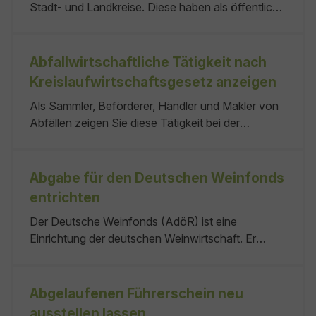
Stadt- und Landkreise. Diese haben als öffentlich-
rechtliche Entsorgungsträger für ihr Gebiet in
eigener Zuständigkeit Regelungen getroffen. Diese
können sich von Kommune zu Kommune
Abfallwirtschaftliche Tätigkeit nach
unterscheiden. Abfallwirtschaftsamt oder
Kreislaufwirtschaftsgesetz anzeigen
Abfallwirtschaftsbetrieb:
Als Sammler, Beförderer, Händler und Makler von
Abfällen zeigen Sie diese Tätigkeit bei der
zuständigen Behörde an. Wenn Sie diese Tätigkeit
mit gefährlichen Abfällen durchführen und von der
Erlaubnispflicht befreit sind, müssen Sie
Abgabe für den Deutschen Weinfonds
zusätzliche Unterlagen Ihrer Anzeige beifügen.
entrichten
Haben Sie Ihre Tätigkeit bereits angezeigt und Ihre
Der Deutsche Weinfonds (AdöR) ist eine
Angaben haben sich wesentlich geändert, so
Einrichtung der deutschen Weinwirtschaft. Er
müssen Sie die Anzeige erneut erstatten. Die
fördert Qualität und Absatz des Weines durch
Anzeigepflicht gilt sowohl für nationale als auch
gemeinschaftliche, wettbewerbsneutrale
grenzüberschreitende Abfallverbringungen.
Maßnahmen des Marketings im In- und Ausland.
Abgelaufenen Führerschein neu
Dafür erhebt er die Weinbauabgabe. Sie sind:
ausstellen lassen