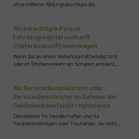
ohne mittleren Bildungsabschluss die
Möglichkeiten ihr/ihm zur Verfügung stehen.
Realschulabschlussprüfung abzulegen. Sie ist eine
berufsbegleitende Teilzeitschule und dauert je
nach Schule zwei bis drei Jahre. Im letzten
Als berechtigte Person
Ausbildungsabschnitt kann die Berufstätigkeit
Fahrzeugregisterauskunft
entfallen. Bei den einzelnen Abendrealschulen gibt
(Halterauskunft) beantragen
es unterschiedliche Organisationsformen.
Wenn Sie an einem Verkehrsunfall beteiligt sind
oder im Straßenverkehr ein Schaden entsteht,
kann es sein, dass Sie die Daten von Fahrzeugen
oder Halterinnen beziehungsweise Haltern
benötigen. Dies gilt auch, wenn Sie zum Beispiel
Als Servicedienstleisterin oder
mit dem Fahrrad oder zu Fuß am Straßenverkehr
Servicedienstleister im Rahmen der
teilnehmen. keine keine
Geldwäscheaufsicht registrieren
Dienstleister für Gesellschaften und für
Treuhandvermögen oder Treuhänder, die nicht
zugleich den unter § 2 Absatz 1 Nummer 10 bis 12
Geldwäschegesetz (GwG) genannten Berufen