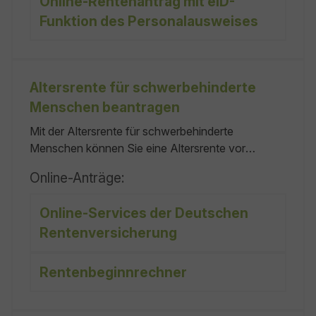
Online-Rentenantrag mit eID-
können Sie nicht vorzeitig in Anspruch nehmen –
Funktion des Personalausweises
auch nicht mit Abschlägen. keine
Altersrente für schwerbehinderte
Menschen beantragen
Mit der Altersrente für schwerbehinderte
Menschen können Sie eine Altersrente vor
Erreichen der Regelaltersgrenze ohne oder mit
Online-Anträge:
einem Abschlag bis zu 10,8 Prozent erhalten. Sie
haben Schwerbehinderte Menschen sind alle
Online-Services der Deutschen
Personen mit einem Grad der Behinderung (GdB)
Rentenversicherung
von mindestens 50. keine kein
Rentenbeginnrechner