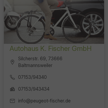
Autohaus K. Fischer GmbH
Silcherstr. 69, 73666
Baltmannsweiler
07153/94340
07153/943434
info@peugeot-fischer.de