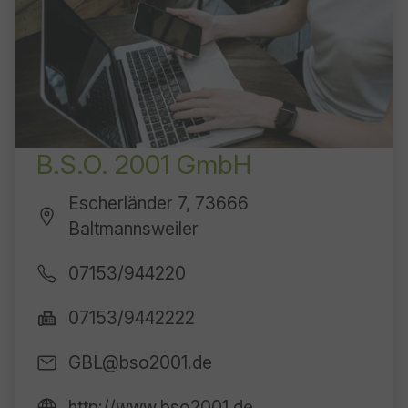
B.S.O. 2001 GmbH
Escherländer 7, 73666
Baltmannsweiler
07153/944220
07153/9442222
GBL@bso2001.de
http://www.bso2001.de