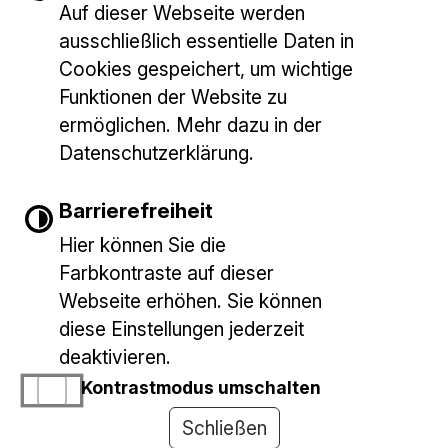
Jobs beim Staat
Auf dieser Webseite werden
jooble
ausschließlich essentielle Daten in
Cookies gespeichert, um wichtige
Funktionen der Website zu
ermöglichen. Mehr dazu in der
Datenschutzerklärung.
Barrierefreiheit
Gemeinde Baltmannsweiler
E-Mail schreiben
Marktplatz 1
Hier können Sie die
73666 Baltmannsweiler
Farbkontraste auf dieser
Bankverbindungen
Tel.: 07153/9427-0
Webseite erhöhen. Sie können
diese Einstellungen jederzeit
deaktivieren.
INHALT
IMPRESSUM
DATENSCHUTZERKLÄRUNG
Kontrastmodus umschalten
ERKLÄRUNG ZUR BARRIEREFREIHEIT
Schließen