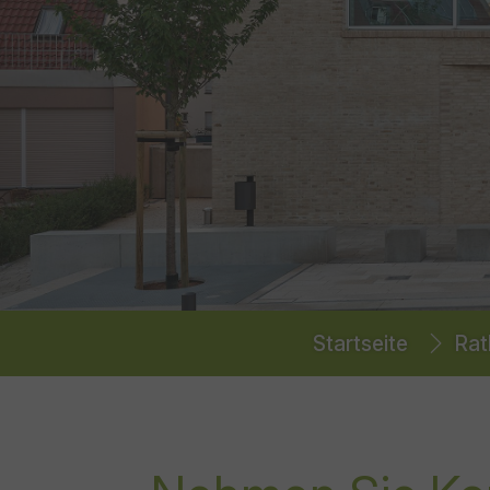
You are here:
Startseite
Rat