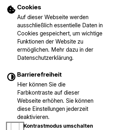
Einstellungen zu Cookies und Barrieref
Cookies
GT mit 4 Nachmittagen:
Betreuung im
Mo.-Do.: 7.00 Uhr bis 16.30
Auf dieser Webseite werden
Ganztag an 4
Uhr sowie
ausschließlich essentielle Daten in
Nachmittagen
Fr. 7.00 Uhr bis 13.30 Uhr
Cookies gespeichert, um wichtige
Funktionen der Website zu
ermöglichen. Mehr dazu in der
Datenschutzerklärung.
Barrierefreiheit
Gemeinde Baltmannsweiler
E-Mail schreiben
Marktplatz 1
Hier können Sie die
73666 Baltmannsweiler
Farbkontraste auf dieser
Bankverbindungen
Tel.: 07153/9427-0
Webseite erhöhen. Sie können
diese Einstellungen jederzeit
deaktivieren.
INHALT
IMPRESSUM
DATENSCHUTZERKLÄRUNG
Kontrastmodus umschalten