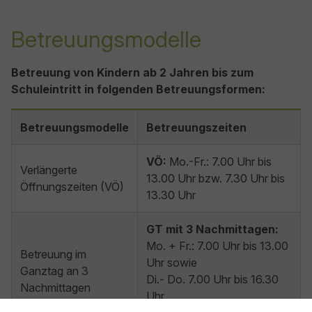
Betreuungsmodelle
Betreuung von Kindern ab 2 Jahren bis zum
Schuleintritt in folgenden Betreuungsformen:
Betreuungsmodelle
Betreuungszeiten
VÖ:
Mo.-Fr.: 7.00 Uhr bis
Verlängerte
13.00 Uhr bzw. 7.30 Uhr bis
Öffnungszeiten (VÖ)
13.30 Uhr
GT mit 3 Nachmittagen:
Mo. + Fr.: 7.00 Uhr bis 13.00
Betreuung im
Uhr sowie
Ganztag an 3
Di.- Do. 7.00 Uhr bis 16.30
Nachmittagen
Uhr